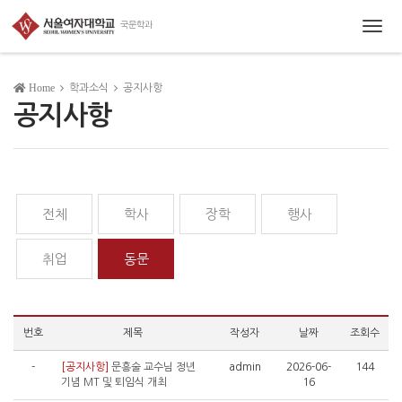
Togg
navig
Home
학과소식
공지사항
공지사항
전체
학사
장학
행사
취업
동문
번호
제목
작성자
날짜
조회수
-
[공지사항]
문흥술 교수님 정년
admin
2026-06-
144
기념 MT 및 퇴임식 개최
16